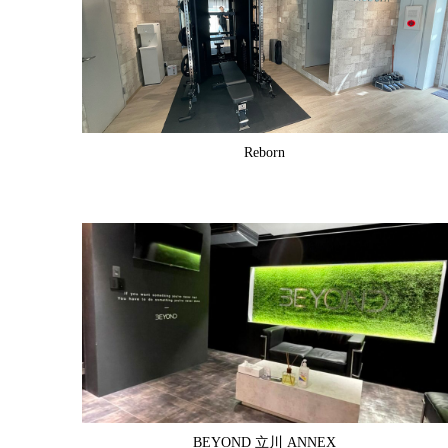
Reborn
BEYOND 立川 ANNEX