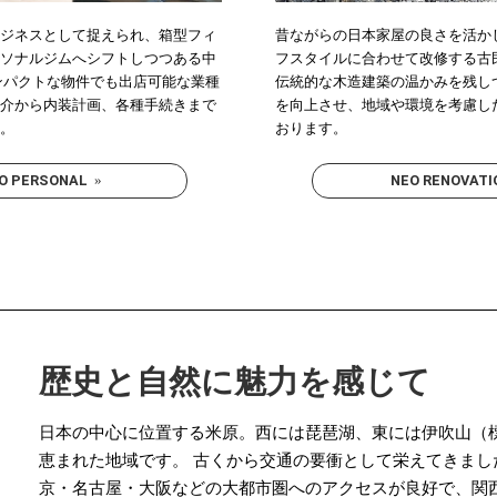
ビジネスとして捉えられ、箱型フィ
昔ながらの日本家屋の良さを活か
ーソナルジムへシフトしつつある中
フスタイルに合わせて改修する古
ンパクトな物件でも出店可能な業種
伝統的な木造建築の温かみを残し
紹介から内装計画、各種手続きまで
を向上させ、地域や環境を考慮し
す。
おります。
O PERSONAL
NEO RENOVATI
»
歴史と自然に魅力を感じて
日本の中心に位置する米原。西には琵琶湖、東には伊吹山（標高
恵まれた地域です。 古くから交通の要衝として栄えてきま
京・名古屋・大阪などの大都市圏へのアクセスが良好で、関